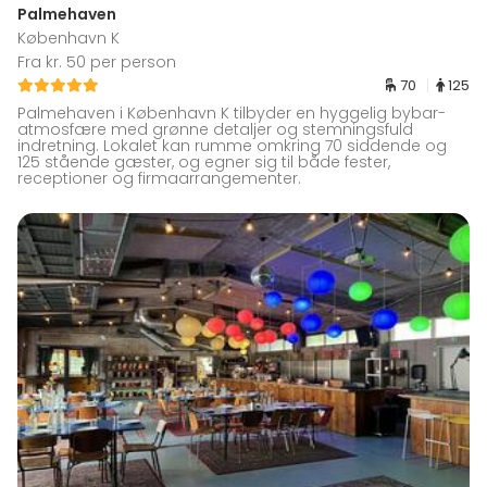
Palmehaven
København K
Fra kr. 50 per person
70
125
Palmehaven i København K tilbyder en hyggelig bybar-
atmosfære med grønne detaljer og stemningsfuld
indretning. Lokalet kan rumme omkring 70 siddende og
125 stående gæster, og egner sig til både fester,
receptioner og firmaarrangementer.