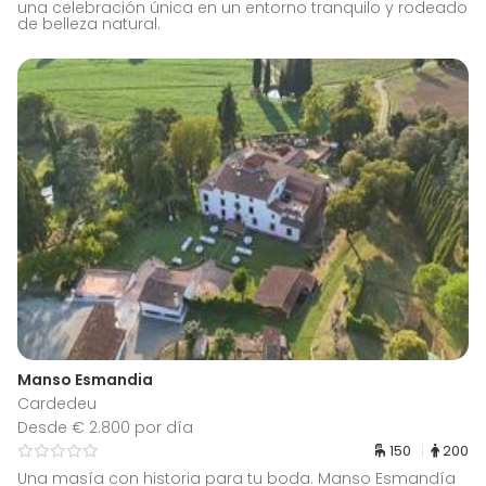
una celebración única en un entorno tranquilo y rodeado
de belleza natural.
Manso Esmandia
Cardedeu
Desde € 2.800 por día
150
200
Una masía con historia para tu boda. Manso Esmandía