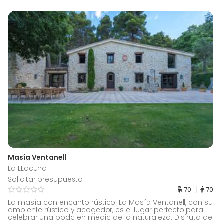
Masía Ventanell
La LLacuna
Solicitar presupuesto
70
70
La masía con encanto rústico. La Masía Ventanell, con su
ambiente rústico y acogedor, es el lugar perfecto para
celebrar una boda en medio de la naturaleza. Disfruta de